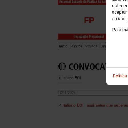
obtener
aceptar 
su uso 
Para má
Inicio
Pública
Privada
Universidades Pu
🔴 CONVOCATORIA
Política
Italiano EOI
13/11/2024.
📌
Italiano EOI aspirantes que superan