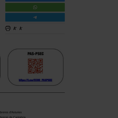
reres d'Asturies
breras de Cantabria