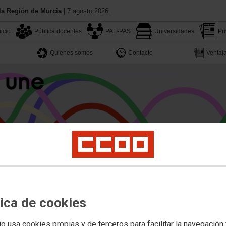
a Región de Murcia
| 7 agosto 2026.
nicio
Pública docentes
PAE-PAS
Universidades
Pr
Quienes somos
Contacto
Ventaja
tica de cookies
io usa cookies propias y de terceros para facilitar la navegación