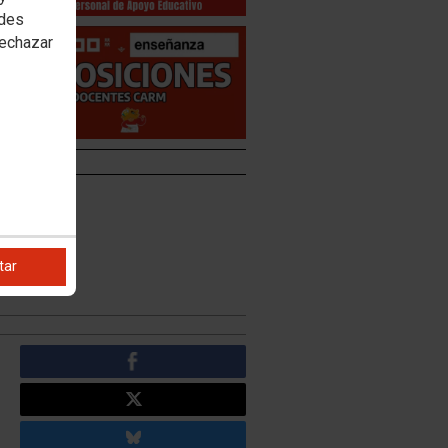
edes
rechazar
Murcia
tar