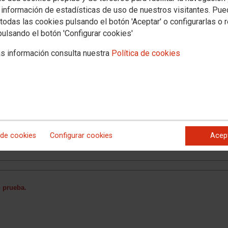
 información de estadísticas de uso de nuestros visitantes. Pu
todas las cookies pulsando el botón 'Aceptar' o configurarlas o 
pulsando el botón 'Configurar cookies'
s información consulta nuestra
Política de cookies
blicas
PAE
Formación
Ventajas Afiliación
13 Congreso FECCOO Región de 
S URGENTES
 de cookies
Configurar cookies
Acep
 prueba.