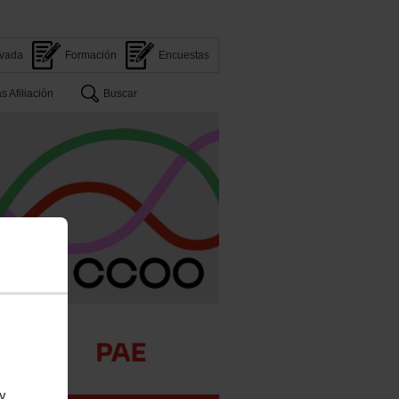
ivada
Formación
Encuestas
s Afiliación
Buscar
 y