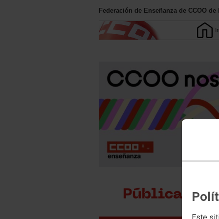
Federación de Enseñanza de CCOO de l
I
Polí
Este sit